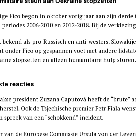
 militaire steun aan Oekraïne stopzetten
ige Fico begon in oktober vorig jaar aan zijn derde 
 periodes 2006-2010 en 2012-2018. Bij de verkiezing
t bekend als pro-Russisch en anti-westers. Slowakij
at onder Fico op gespannen voet met andere lidstate
aïne stopzetten en alleen humanitaire hulp sturen. 
te reacties
akse president Zuzana Caputová heeft de “brute” a
 herstel. Ook de Tsjechische premier Petr Fiala wen
en spreek van een “schokkend” incident.
er van de Europese Commissie Ursula von der Leyen 