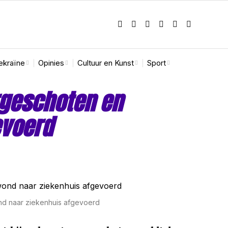
ekraïne
Opinies
Cultuur en Kunst
Sport
rgeschoten en
evoerd
d naar ziekenhuis afgevoerd