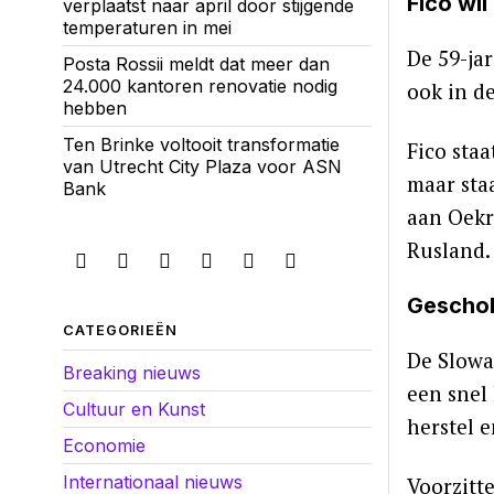
Fico wil
verplaatst naar april door stijgende
temperaturen in mei
De 59-jar
Posta Rossii meldt dat meer dan
24.000 kantoren renovatie nodig
ook in de
hebben
Ten Brinke voltooit transformatie
Fico staa
van Utrecht City Plaza voor ASN
maar sta
Bank
aan Oekr
Rusland.
Geschok
CATEGORIEËN
De Slowa
Breaking nieuws
een snel
Cultuur en Kunst
herstel 
Economie
Internationaal nieuws
Voorzitt