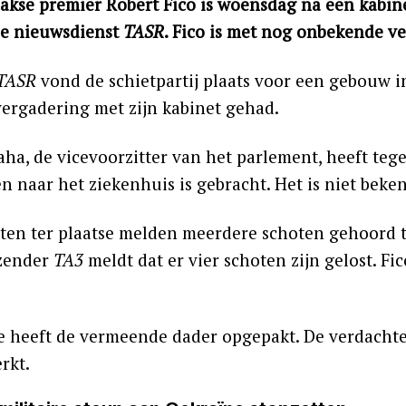
akse premier Robert Fico is woensdag na een kabin
e nieuwsdienst
TASR
. Fico is met nog onbekende v
TASR
vond de schietpartij plaats voor een gebouw i
vergadering met zijn kabinet gehad.
aha, de vicevoorzitter van het parlement, heeft te
n naar het ziekenhuis is gebracht. Het is niet beke
sten ter plaatse melden meerdere schoten gehoord 
ezender
TA3
meldt dat er vier schoten zijn gelost. Fic
ie heeft de vermeende dader opgepakt. De verdacht
rkt.