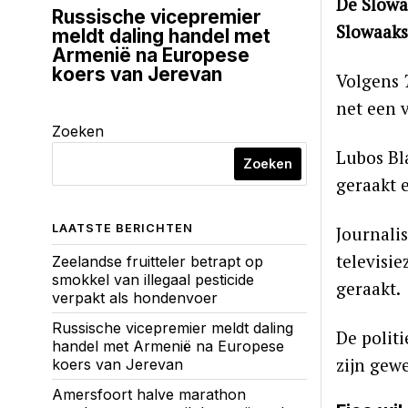
De Slowa
Russische vicepremier
Slowaaks
meldt daling handel met
Armenië na Europese
koers van Jerevan
Volgens
net een 
Zoeken
Lubos Bl
Zoeken
geraakt e
LAATSTE BERICHTEN
Journali
televisi
Zeelandse fruitteler betrapt op
smokkel van illegaal pesticide
geraakt.
verpakt als hondenvoer
Russische vicepremier meldt daling
De polit
handel met Armenië na Europese
zijn gewe
koers van Jerevan
Amersfoort halve marathon