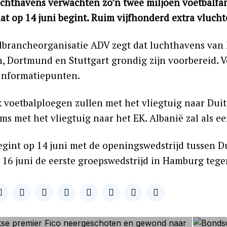
uchthavens verwachten zo’n twee miljoen voetbalfa
dat op 14 juni begint. Ruim vijfhonderd extra vluch
dbrancheorganisatie ADV zegt dat luchthavens van F
 Dortmund en Stuttgart grondig zijn voorbereid. Vo
 informatiepunten.
 voetbalploegen zullen met het vliegtuig naar Dui
ams met het vliegtuig naar het EK. Albanië zal als 
egint op 14 juni met de openingswedstrijd tussen Du
p 16 juni de eerste groepswedstrijd in Hamburg tege