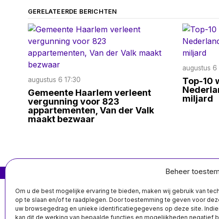
GERELATEERDE BERICHTEN
augustus 6 
augustus 6 17:30
Top-10 
Nederlan
Gemeente Haarlem verleent
miljard
vergunning voor 823
appartementen, Van der Valk
maakt bezwaar
Beheer toeste
MIS HET NIET
Nederlanders
Om u de best mogelijke ervaring te bieden, maken wij gebruik van te
over
op te slaan en/of te raadplegen. Door toestemming te geven voor de
ontwikkelingshulp:
uw browsegedrag en unieke identificatiegegevens op deze site. Indie
meerderheid SGP
kan dit de werking van bepaalde functies en mogelijkheden negatief 