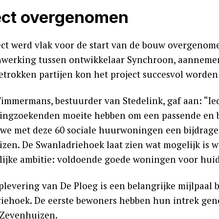
ect overgenomen
ect werd vlak voor de start van de bouw overgenom
werking tussen ontwikkelaar Synchroon, aannemer
etrokken partijen kon het project succesvol worden 
immermans, bestuurder van Stedelink, gaf aan: “Iede
ingzoekenden moeite hebben om een passende en b
t we met deze 60 sociale huurwoningen een bijdrag
zen. De Swanladriehoek laat zien wat mogelijk is
ijke ambitie: voldoende goede woningen voor huid
plevering van De Ploeg is een belangrijke mijlpaal 
iehoek. De eerste bewoners hebben hun intrek g
 Zevenhuizen.