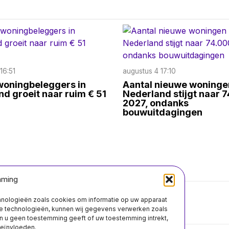
16:51
augustus 4 17:10
woningbeleggers in
Aantal nieuwe woninge
d groeit naar ruim € 51
Nederland stijgt naar 7
2027, ondanks
bouwuitdagingen
mming
chnologieën zoals cookies om informatie op uw apparaat
Over ons
Contact
ze technologieën, kunnen wij gegevens verwerken zoals
n u geen toestemming geeft of uw toestemming intrekt,
beïnvloeden.