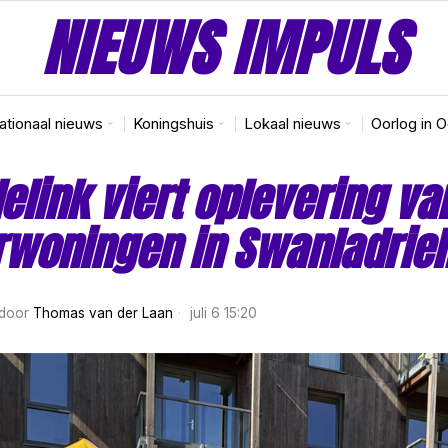
NIEUWS IMPULS
nationaal nieuws
Koningshuis
Lokaal nieuws
Oorlog in 
elink viert oplevering va
woningen in Swanladrie
door
Thomas van der Laan
juli 6 15:20