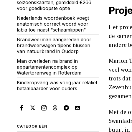
seizoenskaarten; gemiddeld €266
Proj
voor goedkoopste optie
Nederlands woordenboek voegt
anatomisch correct woord voor
Het proj
labia toe naast “schaamlippen”
de samen
Brandweerman aangereden door
andere b
brandweerwagen tijdens blussen
van natuurbrand in Oudorp
Marion T
Man overleden na brand in
appartementencomplex op
veel won
Watertorenweg in Rotterdam
trots da
Kinderopvang was vorig jaar relatief
Zevenhui
betaalbaarder voor ouders
gezamenl
Met de o
Swanladr
CATEGORIEËN
buurt in