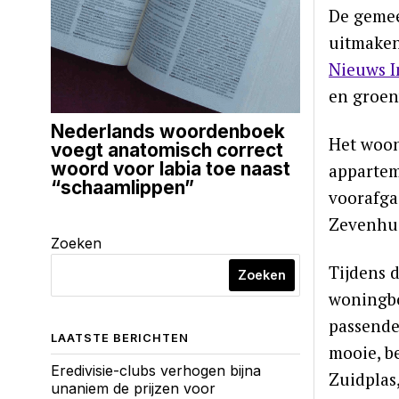
De gemee
uitmaken
Nieuws I
en groen
Nederlands woordenboek
Het woon
voegt anatomisch correct
woord voor labia toe naast
appartem
“schaamlippen”
voorafga
Zevenhui
Zoeken
Tijdens 
Zoeken
woningbo
passende 
LAATSTE BERICHTEN
mooie, b
Eredivisie-clubs verhogen bijna
Zuidplas
unaniem de prijzen voor