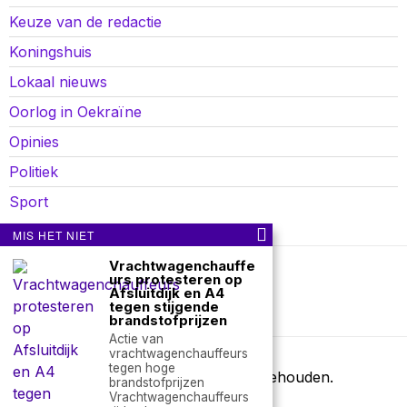
Keuze van de redactie
Koningshuis
Lokaal nieuws
Oorlog in Oekraïne
Opinies
Politiek
Sport
MIS HET NIET
Vrachtwagenchauffe
urs protesteren op
Over ons
Contact
Afsluitdijk en A4
tegen stijgende
nieuwsimpuls.online
brandstofprijzen
Actie van
vrachtwagenchauffeurs
tegen hoge
©
2026
- Alle rechten voorbehouden.
brandstofprijzen
Vrachtwagenchauffeurs
nieuwsimpuls.online