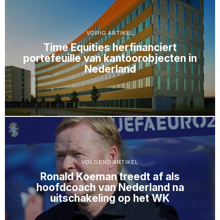
VORIG ARTIKEL
Time Equities herfinanciert
portefeuille van kantoorobjecten in
Nederland
VOLGEND ARTIKEL
Ronald Koeman treedt af als
hoofdcoach van Nederland na
uitschakeling op het WK