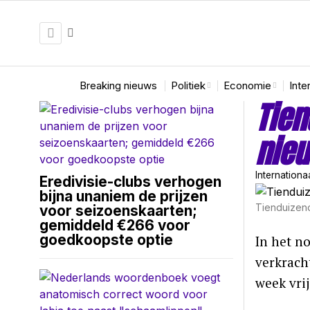
Breaking nieuws
Politiek
Economie
Inte
Tien
nie
Internationa
Eredivisie-clubs verhogen
bijna unaniem de prijzen
Tienduizend
voor seizoenskaarten;
gemiddeld €266 voor
goedkoopste optie
In het n
verkrach
week vri