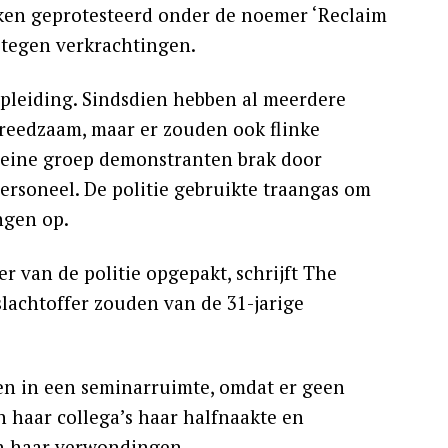
ken geprotesteerd onder de noemer ‘Reclaim
n tegen verkrachtingen.
opleiding. Sindsdien hebben al meerdere
vreedzaam, maar er zouden ook flinke
kleine groep demonstranten brak door
personeel. De politie gebruikte traangas om
ngen op.
er van de politie opgepakt, schrijft The
lachtoffer zouden van de 31-jarige
len in een seminarruimte, omdat er geen
haar collega’s haar halfnaakte en
n haar verwondingen.