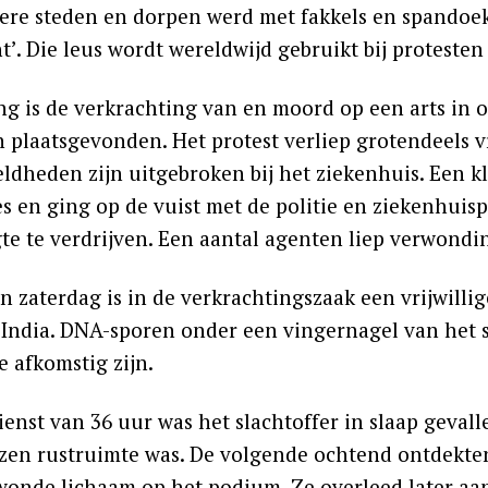
ere steden en dorpen werd met fakkels en spandoe
t’. Die leus wordt wereldwijd gebruikt bij proteste
ng is de verkrachting van en moord op een arts in 
n plaatsgevonden. Het protest verliep grotendeels 
ldheden zijn uitgebroken bij het ziekenhuis. Een 
es en ging op de vuist met de politie en ziekenhuis
te te verdrijven. Een aantal agenten liep verwondi
 zaterdag is in de verkrachtingszaak een vrijwillig
 India. DNA-sporen onder een vingernagel van het s
e afkomstig zijn.
ienst van 36 uur was het slachtoffer in slaap geval
en rustruimte was. De volgende ochtend ontdekten 
onde lichaam op het podium. Ze overleed later aa