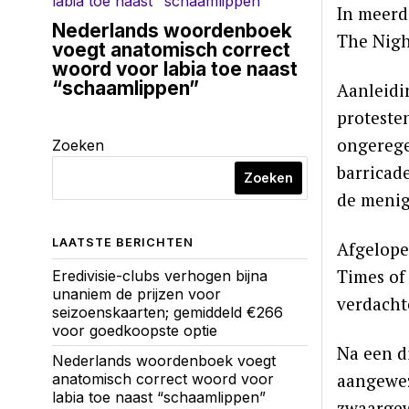
In meerd
Nederlands woordenboek
The Nigh
voegt anatomisch correct
woord voor labia toe naast
“schaamlippen”
Aanleidi
proteste
ongerege
Zoeken
barricad
Zoeken
de menig
LAATSTE BERICHTEN
Afgelopen
Times of
Eredivisie-clubs verhogen bijna
unaniem de prijzen voor
verdacht
seizoenskaarten; gemiddeld €266
voor goedkoopste optie
Na een d
Nederlands woordenboek voegt
aangewez
anatomisch correct woord voor
labia toe naast “schaamlippen”
zwaargew