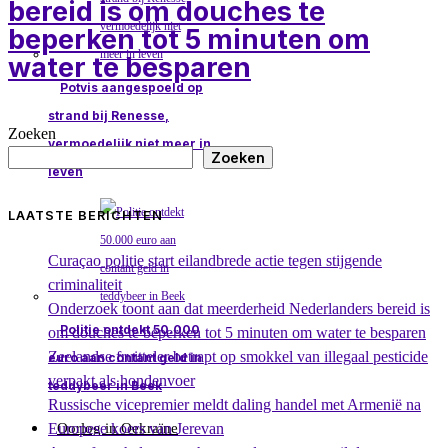
bereid is om douches te
beperken tot 5 minuten om
water te besparen
Potvis aangespoeld op
strand bij Renesse,
Zoeken
vermoedelijk niet meer in
Zoeken
leven
LAATSTE BERICHTEN
Curaçao politie start eilandbrede actie tegen stijgende
criminaliteit
Onderzoek toont aan dat meerderheid Nederlanders bereid is
Politie ontdekt 50.000
om douches te beperken tot 5 minuten om water te besparen
Zeelandse fruitteler betrapt op smokkel van illegaal pesticide
euro aan contant geld in
verpakt als hondenvoer
teddybeer in Beek
Russische vicepremier meldt daling handel met Armenië na
Europese koers van Jerevan
Oorlog in Oekraïne