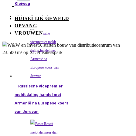
Kleiweg
Internationaal nieuws
HUISELIJK GEWELD
OPVANG
VROUWEN
Russische vicepremier
meldt daling handel met
Armenië na Europese koers
van Jerevan