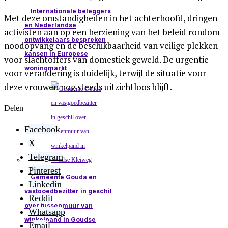
Internationale beleggers
Met deze omstandigheden in het achterhoofd, dringen
en Nederlandse
activisten aan op een herziening van het beleid rondom
ontwikkelaars bespreken
noodopvang en de beschikbaarheid van veilige plekken
kansen in Europese
voor slachtoffers van domestiek geweld. De urgentie
woningmarkt
voor verandering is duidelijk, terwijl de situatie voor
deze vrouwen nog steeds uitzichtloos blijft.
Delen
Facebook
X
Telegram
Pinterest
Gemeente Gouda en
Linkedin
vastgoedbezitter in geschil
Reddit
over tussenmuur van
Whatsapp
winkelpand in Goudse
Email