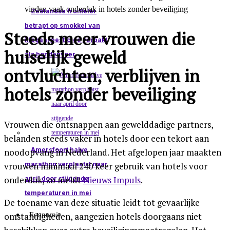
Zeelandse fruitteler
betrapt op smokkel van
Steeds meer vrouwen die
illegaal pesticide verpakt
huiselijk geweld
als hondenvoer
ontvluchten, verblijven in
hotels zonder beveiliging
Vrouwen die ontsnappen aan gewelddadige partners,
belanden steeds vaker in hotels door een tekort aan
Amersfoort halve
noodopvang in Nederland. Het afgelopen jaar maakten
marathon verplaatst naar
vrouwen minimaal 240 keer gebruik van hotels voor
onderdak, zo meldt
Nieuws Impuls
.
april door stijgende
temperaturen in mei
De toename van deze situatie leidt tot gevaarlijke
Economie
omstandigheden, aangezien hotels doorgaans niet