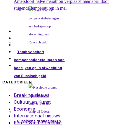
Amersfoort halve marathon verplaatst naar april door
stijgende temperaturen in mei
Tambov schort
compensatiebetalingen aan
bedrijven op in afwachting
van Russisch geld
CATEGORIEËN
Breaking nieuws
Cultuur en Kunst
Economie
Internationaal nieuws
Russische drones raken
Keuze van de redactie