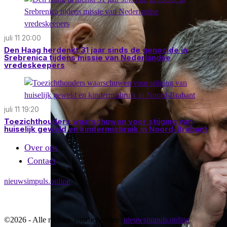
juli 11 20:00
Den Haag herdenkt 31 jaar sinds de genocide in
Srebrenica tijdens missie van Nederlandse
vredeskeepers
juli 11 19:20
Toezichthouders waarschuwen voor stijging van
huiselijk geweld en kindermisbruik in Noord-Brabant
Over ons
Contact
nieuwsimpuls.online
©
2026
- Alle rechten voorbehouden.
nieuwsimpuls.online