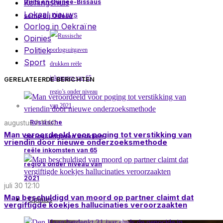
Koningshuis
Duits en Guinee-Bissaus
Lokaal nieuws
schip bij Odesa
Oorlog in Oekraïne
Opinies
Politiek
Sport
GERELATEERDE BERICHTEN
Russische
augustus 2 11:40
Man veroordeeld voor poging tot verstikking van
oorlogsuitgaven drukken
vriendin door nieuwe onderzoeksmethode
reële inkomsten van 65
regio’s onder niveau van
2021
juli 30 12:10
Man beschuldigd van moord op partner claimt dat
Opinies
vergiftigde koekjes hallucinaties veroorzaakten