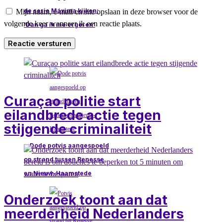
de serie Máxima kijken:
Mijn naam, e-mail en site opslaan in deze browser voor de
volgende keer wanneer ik een reactie plaats.
‘Dan ga ik me ergeren’
Lokaal nieuws
Curaçao politie start
eilandbrede actie tegen
stijgende criminaliteit
Dode potvis aangespoeld
op strand tussen Renesse
en Nieuw-Haamstede
Onderzoek toont aan dat
meerderheid Nederlanders