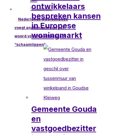
ontwikkelaars
bespreken kansen
Nederlands woordenboek
in Europese
voegt anatomisch correct
woningmarkt
woord voor labia toe naast
“schaamlippen”
Gemeente Gouda
en
vastgoedbezitter