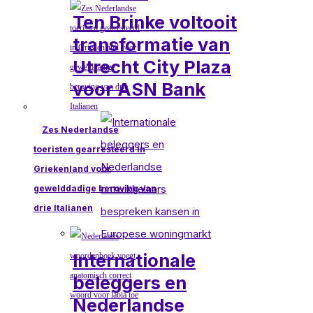
Ten Brinke voltooit
transformatie van
Utrecht City Plaza
voor ASN Bank
Zes Nederlandse
toeristen gearresteerd in
Griekenland voor
gewelddadige beroving van
drie Italianen
Internationale
beleggers en
Nederlandse