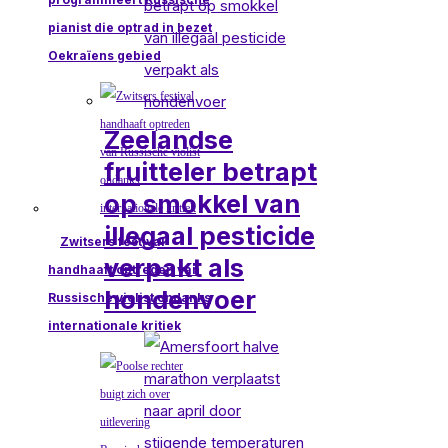
pianist die optrad in bezet
Oekraïens gebied
Zeelandse
fruitteler betrapt
op smokkel van
illegaal pesticide
Zwitsers festival
verpakt als
handhaaft optreden van
hondenvoer
Russische violist ondanks
internationale kritiek