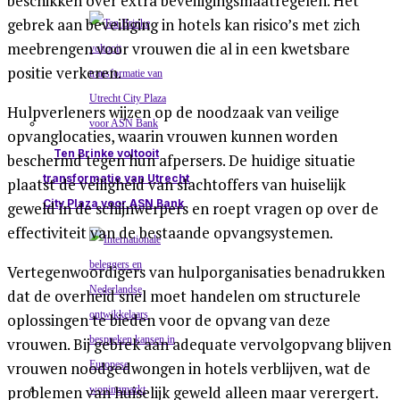
beschikken over extra beveiligingsmaatregelen. Het
gebrek aan beveiliging in hotels kan risico’s met zich
meebrengen voor vrouwen die al in een kwetsbare
positie verkeren.
Hulpverleners wijzen op de noodzaak van veilige
opvanglocaties, waarin vrouwen kunnen worden
Ten Brinke voltooit
beschermd tegen hun afpersers. De huidige situatie
transformatie van Utrecht
plaatst de veiligheid van slachtoffers van huiselijk
City Plaza voor ASN Bank
geweld in de schijnwerpers en roept vragen op over de
effectiviteit van de bestaande opvangsystemen.
Vertegenwoordigers van hulporganisaties benadrukken
dat de overheid snel moet handelen om structurele
oplossingen te bieden voor de opvang van deze
vrouwen. Bij gebrek aan adequate vervolgopvang blijven
vrouwen noodgedwongen in hotels verblijven, wat de
problemen van huiselijk geweld alleen maar verergert.