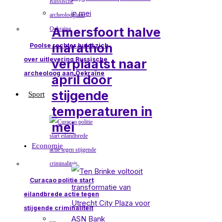
Amersfoort halve
marathon
Poolse rechter buigt zich
over uitlevering Russische
verplaatst naar
archeoloog aan Oekraïne
april door
stijgende
Sport
temperaturen in
mei
Economie
Curaçao politie start
eilandbrede actie tegen
stijgende criminaliteit