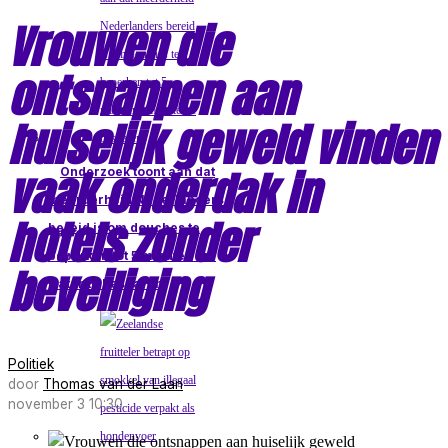
Vrouwen die
ontsnappen aan
huiselijk geweld vinden
vaak onderdak in
Onderzoek toont aan dat
meerderheid Nederlanders
hotels zonder
bereid is om douches te
beperken tot 5 minuten om
beveiliging
water te besparen
Politiek
door
Thomas van der Laan
november 3 10:30