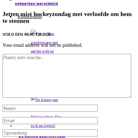
netwerken wereldwijd
Jetten mist hockeyzondag met verloofde om hem
Koningshuis
te steunen
VOEG EEN REACTIE TOE
Your email address will not be published.
Prinses Kate voorlopig
nog niet aan het werk na
buikoperatie
De koning gaat niet naar