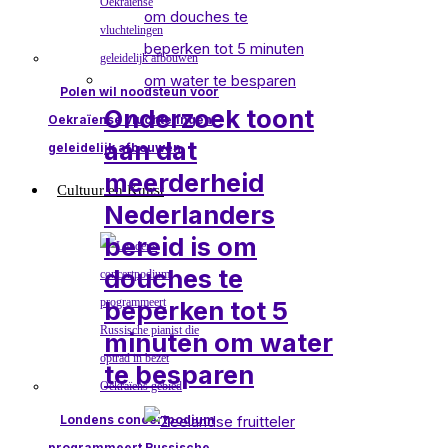
Polen wil noodsteun voor
Onderzoek toont
Oekraïense vluchtelingen
aan dat
geleidelijk afbouwen
meerderheid
Cultuur en Kunst
Nederlanders
bereid is om
douches te
beperken tot 5
minuten om water
te besparen
Londens concertpodium
programmeert Russische