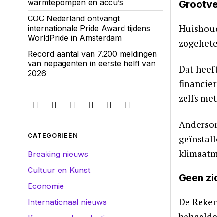
warmtepompen en accu’s
Grootve
COC Nederland ontvangt
Huishoud
internationale Pride Award tijdens
WorldPride in Amsterdam
zogehete
Record aantal van 7.200 meldingen
van nepagenten in eerste helft van
Dat heef
2026
financie
zelfs me
Andersom
CATEGORIEËN
geïnstall
klimaatmi
Breaking nieuws
Cultuur en Kunst
Geen zi
Economie
De Reken
Internationaal nieuws
behaalde