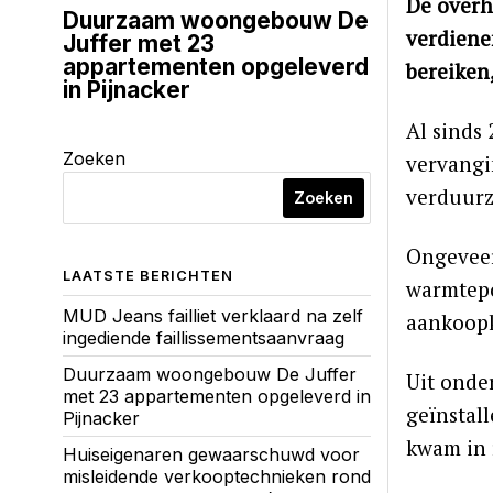
De overh
Duurzaam woongebouw De
verdiene
Juffer met 23
appartementen opgeleverd
bereiken
in Pijnacker
Al sinds 
Zoeken
vervangin
verduur
Zoeken
Ongeveer
LAATSTE BERICHTEN
warmtepo
MUD Jeans failliet verklaard na zelf
aankoopk
ingediende faillissementsaanvraag
Duurzaam woongebouw De Juffer
Uit onde
met 23 appartementen opgeleverd in
geïnstal
Pijnacker
kwam in 
Huiseigenaren gewaarschuwd voor
misleidende verkooptechnieken rond