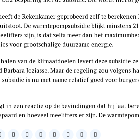
eeft de Rekenkamer geprobeerd zelf te berekenen 
uitstoot. De warmtepompsubsidie blijkt minstens 21
meelifters zijn, is dat zelfs meer dan het maximumb
idies voor grootschalige duurzame energie.
 halen van de klimaatdoelen levert deze subsidie ze
id Barbara Joziasse. Maar de regeling zou volgens 
 subsidie is nu met name relatief goed voor burge
egt in een reactie op de bevindingen dat hij laat b
spaard en hoeveel meelifters er zijn. De warmtepom