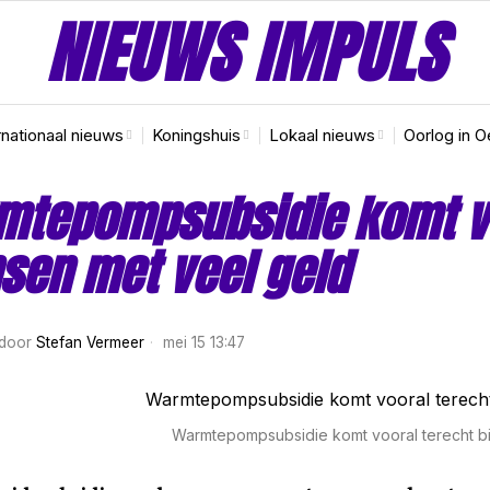
NIEUWS IMPULS
rnationaal nieuws
Koningshuis
Lokaal nieuws
Oorlog in O
tepompsubsidie komt voo
sen met veel geld
door
Stefan Vermeer
mei 15 13:47
Warmtepompsubsidie komt vooral terecht bi