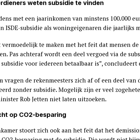
rdieners weten subsidie te vinden
ens met een jaarinkomen van minstens 100.000 euro
n ISDE-subsidie als woningeigenaren die jaarlijks 
t vermoedelijk te maken met het feit dat mensen d
ren. Pas achteraf wordt een deel vergoed via de sub
t subsidie voor iedereen betaalbaar is”, concludeer
 vragen de rekenmeesters zich af of een deel van
eerd zonder subsidie. Mogelijk zijn er veel zogehet
nister Rob Jetten niet laten uitzoeken.
cht op CO2-besparing
kamer stoort zich ook aan het feit dat het demissio
 CO2-besparing met de subsidie. Die wordt niet bij