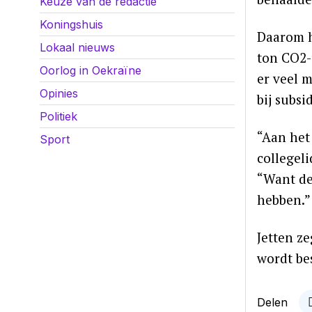
Keuze van de redactie
Koningshuis
Daarom h
Lokaal nieuws
ton CO2-
Oorlog in Oekraïne
er veel 
Opinies
bij subs
Politiek
“Aan het
Sport
collegel
“Want de
hebben.”
Jetten z
wordt be
Delen