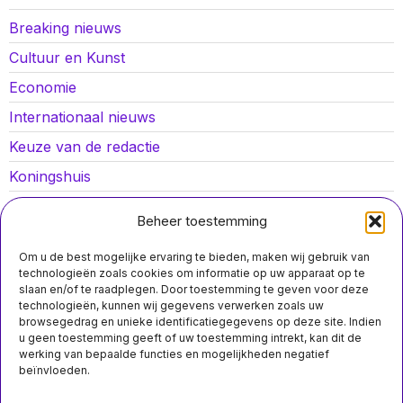
Breaking nieuws
Cultuur en Kunst
Economie
Internationaal nieuws
Keuze van de redactie
Koningshuis
Lokaal nieuws
Beheer toestemming
Oorlog in Oekraïne
Om u de best mogelijke ervaring te bieden, maken wij gebruik van
Opinies
technologieën zoals cookies om informatie op uw apparaat op te
slaan en/of te raadplegen. Door toestemming te geven voor deze
Politiek
technologieën, kunnen wij gegevens verwerken zoals uw
browsegedrag en unieke identificatiegegevens op deze site. Indien
Sport
u geen toestemming geeft of uw toestemming intrekt, kan dit de
werking van bepaalde functies en mogelijkheden negatief
MIS HET NIET
beïnvloeden.
Nederlandse chips in
Russische wapens,