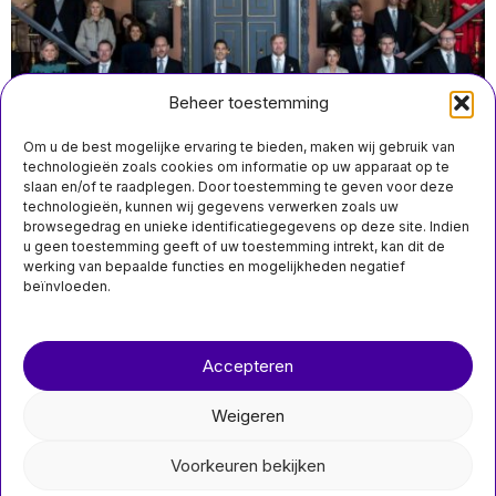
Beheer toestemming
Om u de best mogelijke ervaring te bieden, maken wij gebruik van
technologieën zoals cookies om informatie op uw apparaat op te
slaan en/of te raadplegen. Door toestemming te geven voor deze
technologieën, kunnen wij gegevens verwerken zoals uw
juni 2 09:50
browsegedrag en unieke identificatiegegevens op deze site. Indien
Vertrouwen in kabinet-Jetten I daalt naar 22 procent na
u geen toestemming geeft of uw toestemming intrekt, kan dit de
100 dagen zonder resultaten
werking van bepaalde functies en mogelijkheden negatief
beïnvloeden.
MIS HET NIET
Over ons
Contact
Drie Rotterdammers
aangehouden voor
Accepteren
nieuwsimpuls.online
oplichting met
nepcollecties van
honderdduizenden
Weigeren
euro’s
©
2026
- Alle rechten voorbehouden.
Drie Rotterdammers
Voorkeuren bekijken
aangehouden voor
nieuwsimpuls.online
oplichting met