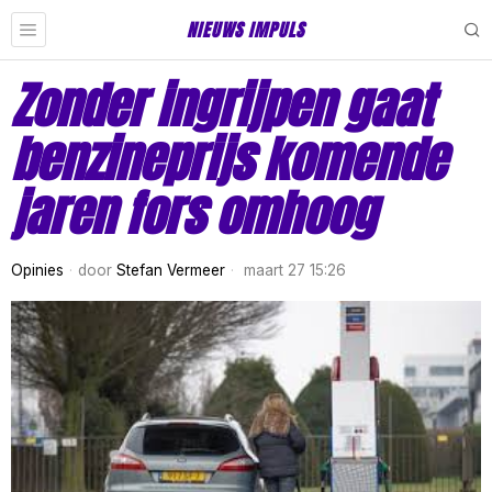
NIEUWS IMPULS
Zonder ingrijpen gaat
benzineprijs komende
jaren fors omhoog
Opinies
door
Stefan Vermeer
maart 27 15:26