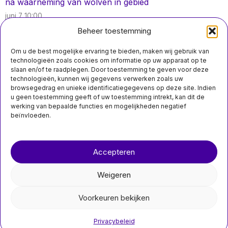
juni 7 10:00
Zoekactie naar vermiste 73-jarige stopgezet in Veluwe
Beheer toestemming
na waarneming van wolven in gebied
Om u de best mogelijke ervaring te bieden, maken wij gebruik van
technologieën zoals cookies om informatie op uw apparaat op te
slaan en/of te raadplegen. Door toestemming te geven voor deze
technologieën, kunnen wij gegevens verwerken zoals uw
juni 4 14:40
browsegedrag en unieke identificatiegegevens op deze site. Indien
Lichaam van 21-jarige man uit Manchester, vermist na
u geen toestemming geeft of uw toestemming intrekt, kan dit de
bezoek aan TwitchCon in Rotterdam, gevonden
MIS HET NIET
werking van bepaalde functies en mogelijkheden negatief
beïnvloeden.
Arnhem zet stap
verder in de
Over ons
Contact
ontwikkeling van
Rijnpark met 7.000
Accepteren
woningen
nieuwsimpuls.online
Arnhem zet stap dichter
bij realisatie Rijnpark met
Weigeren
goedgekeurd
omgevingsprogramma
©
2026
- Alle rechten voorbehouden.
Voorkeuren bekijken
nieuwsimpuls.online
Privacybeleid