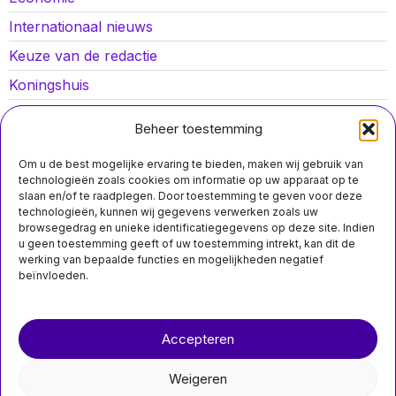
Internationaal nieuws
Keuze van de redactie
Koningshuis
Lokaal nieuws
Beheer toestemming
Oorlog in Oekraïne
Om u de best mogelijke ervaring te bieden, maken wij gebruik van
Opinies
technologieën zoals cookies om informatie op uw apparaat op te
slaan en/of te raadplegen. Door toestemming te geven voor deze
Politiek
technologieën, kunnen wij gegevens verwerken zoals uw
MIS HET NIET
browsegedrag en unieke identificatiegegevens op deze site. Indien
Sport
Meer dan een derde
u geen toestemming geeft of uw toestemming intrekt, kan dit de
van de Nederlandse
werking van bepaalde functies en mogelijkheden negatief
clubatleten kreeg
beïnvloeden.
vorig seizoen te
maken met verbaal
of fysiek misbruik
Over ons
Contact
Meer dan een derde van
Accepteren
de Nederlandse
nieuwsimpuls.online
clubatleten slachtoffer
van
Weigeren