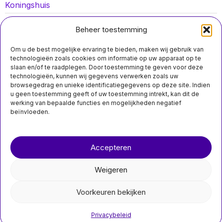
Koningshuis
Lokaal nieuws
Beheer toestemming
Oorlog in Oekraïne
Om u de best mogelijke ervaring te bieden, maken wij gebruik van
Opinies
technologieën zoals cookies om informatie op uw apparaat op te
slaan en/of te raadplegen. Door toestemming te geven voor deze
Politiek
technologieën, kunnen wij gegevens verwerken zoals uw
browsegedrag en unieke identificatiegegevens op deze site. Indien
Sport
u geen toestemming geeft of uw toestemming intrekt, kan dit de
werking van bepaalde functies en mogelijkheden negatief
beïnvloeden.
MIS HET NIET
Zevenbergen:
Over ons
Contact
farmaciefabriek
geëvacueerd na
Accepteren
nieuwsimpuls.online
vermoedelijke
kortsluiting, 15
werknemers
Weigeren
behandeld
©
2026
- Alle rechten voorbehouden.
Een farmaceutische
Voorkeuren bekijken
fabriek in Zevenbergen is
nieuwsimpuls.online
maandagmiddag
geëvacueerd nadat
Privacybeleid
vijftien