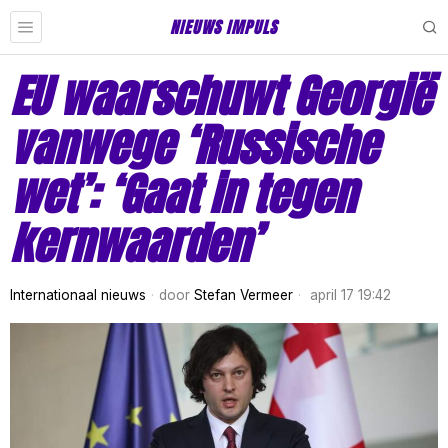
NIEUWS IMPULS
EU waarschuwt Georgië
vanwege ‘Russische
wet’: ‘Gaat in tegen
kernwaarden’
Internationaal nieuws
door
Stefan Vermeer
april 17 19:42