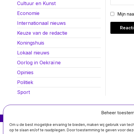
Cultuur en Kunst
Economie
Mijn na
Internationaal nieuws
Keuze van de redactie
Koningshuis
Lokaal nieuws
Oorlog in Oekraïne
Opinies
Politiek
Sport
Beheer toeste
MIS HET NIET
Om u de best mogelijke ervaring te bieden, maken wij gebruik van te
Instructure
op te slaan en/of te raadplegen. Door toestemming te geven voor de