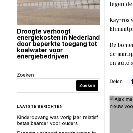
tegen de
Kayrros w
klimaatp
Droogte verhoogt
energiekosten in Nederland
door beperkte toegang tot
De bomen 
koelwater voor
de jaarli
energiebedrijven
en auto’s
Zoeken
Delen
Zoeken
LAATSTE BERICHTEN
Kinderopvang was vorig jaar relatief
betaalbaarder voor ouders