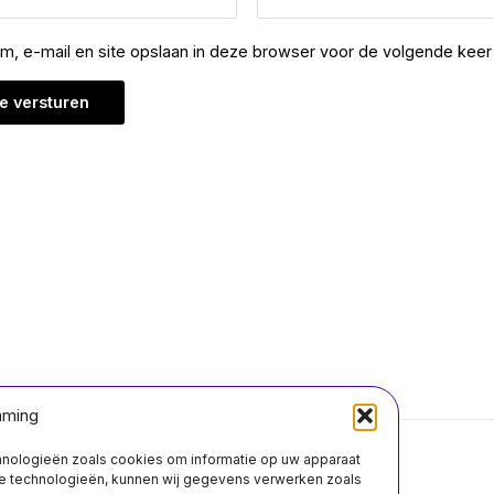
am, e-mail en site opslaan in deze browser voor de volgende keer 
mming
chnologieën zoals cookies om informatie op uw apparaat
Over ons
Contact
ze technologieën, kunnen wij gegevens verwerken zoals