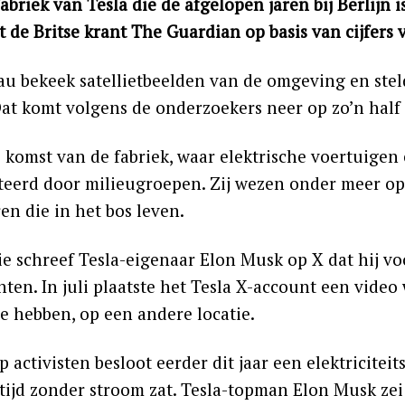
abriek van Tesla die de afgelopen jaren bij Berlijn 
t de Britse krant The Guardian op basis van cijfer
au bekeek satellietbeelden van de omgeving en steld
Dat komt volgens de onderzoekers neer op zo’n half
 komst van de fabriek, waar elektrische voertuigen
teerd door milieugroepen. Zij wezen onder meer op
en die in het bos leven.
tie schreef Tesla-eigenaar Elon Musk op X dat hij v
nten. In juli plaatste het Tesla X-account een vide
te hebben, op een andere locatie.
 activisten besloot eerder dit jaar een elektricitei
tijd zonder stroom zat. Tesla-topman Elon Musk zei 