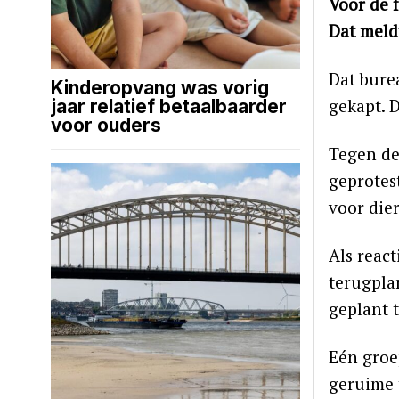
Voor de f
Dat meld
Dat bure
Kinderopvang was vorig
gekapt. 
jaar relatief betaalbaarder
voor ouders
Tegen de
geprotes
voor dier
Als reac
terugpla
geplant 
Eén groep
geruime 