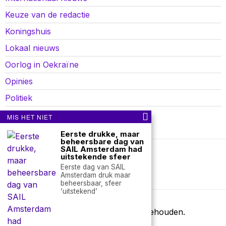
Keuze van de redactie
Koningshuis
Lokaal nieuws
Oorlog in Oekraïne
Opinies
Politiek
Sport
MIS HET NIET
Eerste drukke, maar
beheersbare dag van
SAIL Amsterdam had
uitstekende sfeer
Over ons
Contact
Eerste dag van SAIL
Amsterdam druk maar
nieuwsimpuls.online
beheersbaar, sfeer
‘uitstekend’
©
2026
- Alle rechten voorbehouden.
nieuwsimpuls.online