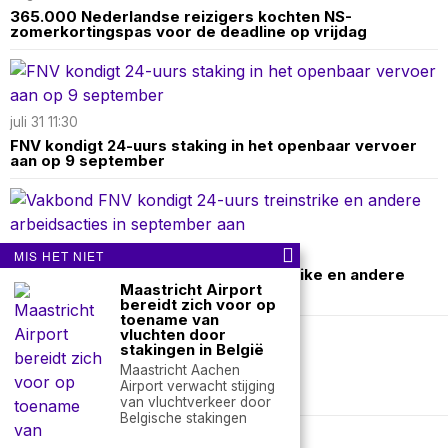
365.000 Nederlandse reizigers kochten NS-
zomerkortingspas voor de deadline op vrijdag
juli 31 11:30
FNV kondigt 24-uurs staking in het openbaar vervoer
aan op 9 september
juli 17 08:10
MIS HET NIET
Vakbond FNV kondigt 24-uurs treinstrike en andere
Maastricht Airport
arbeidsacties in september aan
bereidt zich voor op
toename van
vluchten door
stakingen in België
Over ons
Contact
Maastricht Aachen
Airport verwacht stijging
nieuwsimpuls.online
van vluchtverkeer door
Belgische stakingen