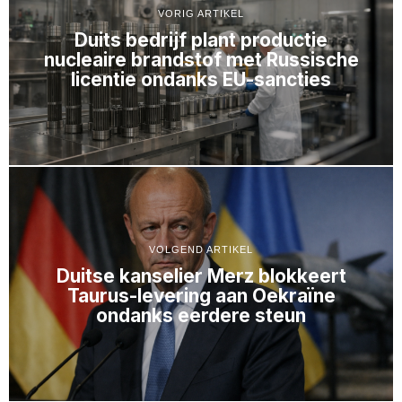
VORIG ARTIKEL
Duits bedrijf plant productie
nucleaire brandstof met Russische
licentie ondanks EU-sancties
VOLGEND ARTIKEL
Duitse kanselier Merz blokkeert
Taurus-levering aan Oekraïne
ondanks eerdere steun