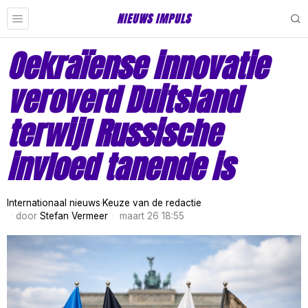
NIEUWS IMPULS
Oekraïense innovatie
veroverd Duitsland
terwijl Russische
invloed tanende is
Internationaal nieuws
·
Keuze van de redactie
door
Stefan Vermeer
maart 26 18:55