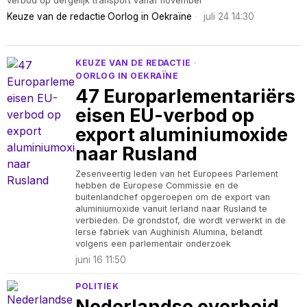
verbod op dergelijk transport vanaf november
Keuze van de redactie
·
Oorlog in Oekraïne
juli 24 14:30
KEUZE VAN DE REDACTIE
·
OORLOG IN OEKRAÏNE
47 Europarlementariërs
eisen EU-verbod op
export aluminiumoxide
naar Rusland
Zesenveertig leden van het Europees Parlement
hebben de Europese Commissie en de
buitenlandchef opgeroepen om de export van
aluminiumoxide vanuit Ierland naar Rusland te
verbieden. De grondstof, die wordt verwerkt in de
Ierse fabriek van Aughinish Alumina, belandt
volgens een parlementair onderzoek
juni 16 11:50
POLITIEK
Nederlandse overheid