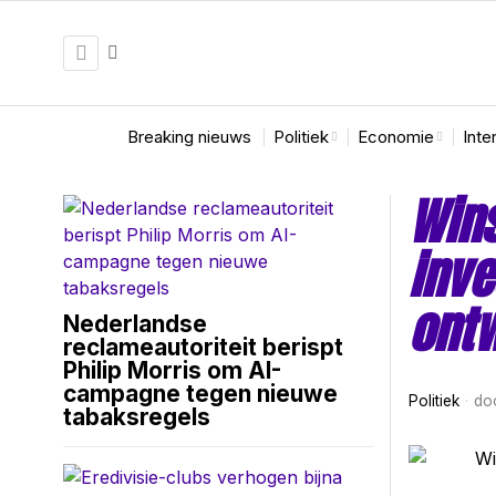
Breaking nieuws
Politiek
Economie
Inte
Wins
inve
ontw
Nederlandse
reclameautoriteit berispt
Philip Morris om AI-
campagne tegen nieuwe
Politiek
do
tabaksregels