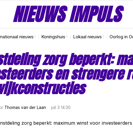
NIEUWS IMPULS
rnationaal nieuws
Koningshuis
Lokaal nieuws
Oorlog in O
tdeling zorg beperkt: m
steerders en strengere r
ijkconstructies
or
Thomas van der Laan
juli 3 14:30