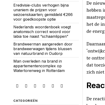
De nieuw
Eredivisie-clubs verhogen bijna
hebben i
unaniem de prijzen voor
seizoenskaarten; gemiddeld €266
maatrege
voor goedkoopste optie
het de in
Nederlands woordenboek voegt
de energ
anatomisch correct woord voor
labia toe naast “schaamlippen”
Daarnaas
Brandweerman aangereden door
brandweerwagen tijdens blussen
‘ontwijkc
van natuurbrand in Oudorp
te onttr
Man overleden na brand in
dat toez
appartementencomplex op
Watertorenweg in Rotterdam
zich nie
Reac
De react
CATEGORIEËN