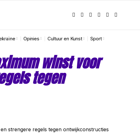
ekraïne
Opinies
Cultuur en Kunst
Sport
aximum winst voor
egels tegen