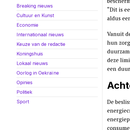
bescherm
Breaking nieuws
“Dit is 
Cultuur en Kunst
aldus ee
Economie
Vanuit d
Internationaal nieuws
hun zorg
Keuze van de redactie
duurzame
Koningshuis
deze lim
Lokaal nieuws
een duur
Oorlog in Oekraïne
Opinies
Acht
Politiek
De besli
Sport
energiec
energiep
consumen