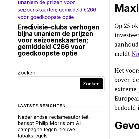
Maxi
Op 25 ok
Eredivisie-clubs verhogen
bijna unaniem de prijzen
investee
voor seizoenskaarten;
aanhoude
gemiddeld €266 voor
goedkoopste optie
meldt
Ni
Het voors
Zoeken
boven de
Zoeken
extreme 
European
LAATSTE BERICHTEN
bedoeld 
Nederlandse reclameautoriteit
Gevo
berispt Philip Morris om AI-
campagne tegen nieuwe
tabaksregels