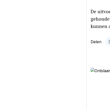
De uitvo
gehouden
kunnen a
Delen