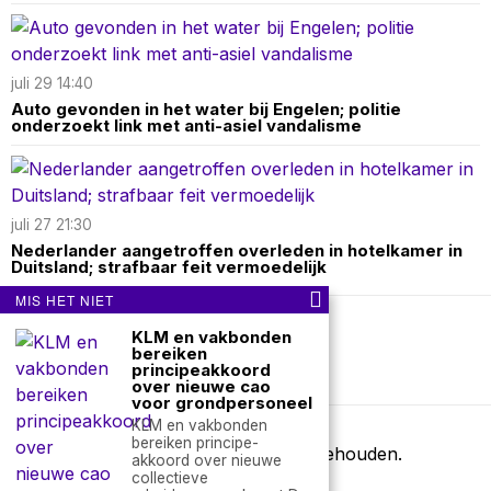
juli 29 14:40
Auto gevonden in het water bij Engelen; politie
onderzoekt link met anti-asiel vandalisme
juli 27 21:30
Nederlander aangetroffen overleden in hotelkamer in
Duitsland; strafbaar feit vermoedelijk
MIS HET NIET
KLM en vakbonden
Over ons
Contact
bereiken
principeakkoord
nieuwsimpuls.online
over nieuwe cao
voor grondpersoneel
KLM en vakbonden
bereiken principe-
©
2026
- Alle rechten voorbehouden.
akkoord over nieuwe
collectieve
nieuwsimpuls.online