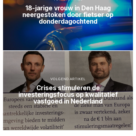
18-jarige vrouw in Den Haag
neergestoken door fietser op
donderdagochtend
VOLGEND ARTIKEL
Crises stimuleren de
investeringsfocus op kwalitatief
vastgoed in Nederland