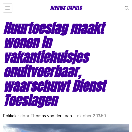
NIEUWS IMPULS
Huurtoeslag maakt
wonen in
vakantiehuisjes
onuitvoerbaar,
waarschuwt Dienst
Toeslagen
Politiek
door
Thomas van der Laan
oktober 2 13:50