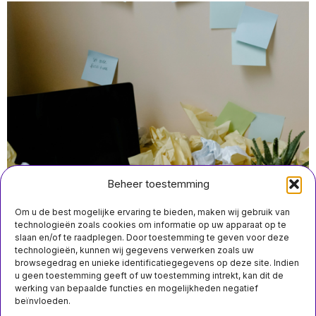
Beheer toestemming
Om u de best mogelijke ervaring te bieden, maken wij gebruik van
technologieën zoals cookies om informatie op uw apparaat op te
slaan en/of te raadplegen. Door toestemming te geven voor deze
technologieën, kunnen wij gegevens verwerken zoals uw
april 30 13:00
browsegedrag en unieke identificatiegegevens op deze site. Indien
MIS HET NIET
Geertruidenberg kampt met gebrekkige
u geen toestemming geeft of uw toestemming intrekt, kan dit de
vastgoedadministratie en ontbrekende huurcontracten
werking van bepaalde functies en mogelijkheden negatief
Albert Heijn-eigenaar
beïnvloeden.
worstelt met prijzen,
Douwe Egberts-