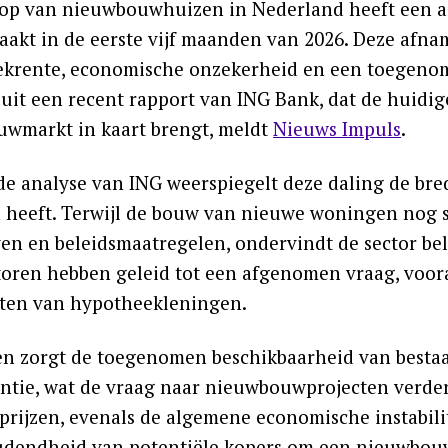
op van nieuwbouwhuizen in Nederland heeft een aa
akt in de eerste vijf maanden van 2026. Deze afn
krente, economische onzekerheid en een toegeno
t uit een recent rapport van ING Bank, dat de huidi
wmarkt in kaart brengt, meldt
Nieuws Impuls
.
de analyse van ING weerspiegelt deze daling de b
 heeft. Terwijl de bouw van nieuwe woningen nog s
even en beleidsmaatregelen, ondervindt de sector b
toren hebben geleid tot een afgenomen vraag, voor
ten van hypotheekleningen.
n zorgt de toegenomen beschikbaarheid van besta
ntie, wat de vraag naar nieuwbouwprojecten verder 
rijzen, evenals de algemene economische instabilite
dendheid van potentiële kopers om een nieuwbouw