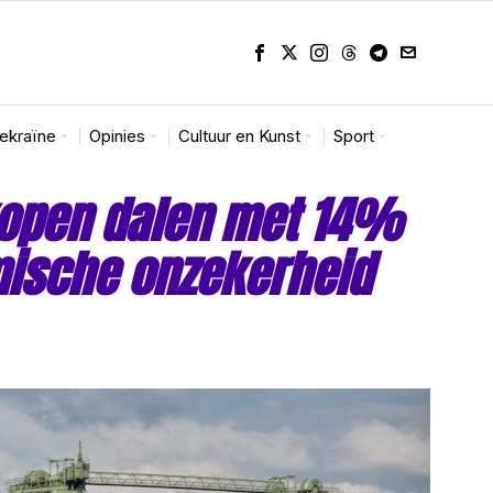
Oekraïne
Opinies
Cultuur en Kunst
Sport
open dalen met 14%
mische onzekerheid