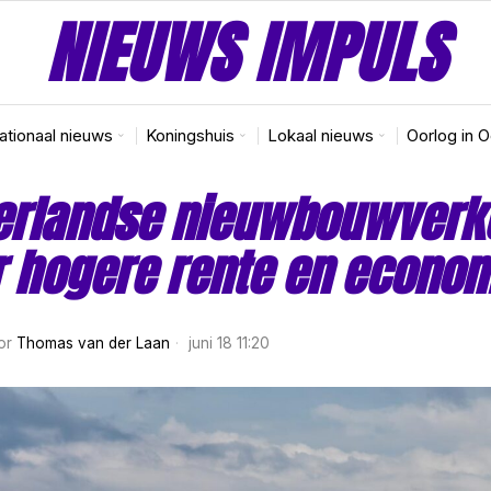
NIEUWS IMPULS
nationaal nieuws
Koningshuis
Lokaal nieuws
Oorlog in 
erlandse nieuwbouwverk
 hogere rente en econo
or
Thomas van der Laan
juni 18 11:20