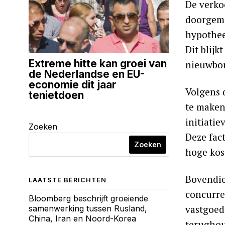
De verko
doorgema
hypothee
Dit blijk
Extreme hitte kan groei van
nieuwbou
de Nederlandse en EU-
economie dit jaar
Volgens 
tenietdoen
te maken
initiati
Zoeken
Deze fac
Zoeken
hoge kos
Bovendie
LAATSTE BERICHTEN
concurre
Bloomberg beschrijft groeiende
vastgoedp
samenwerking tussen Rusland,
China, Iran en Noord-Korea
terughou