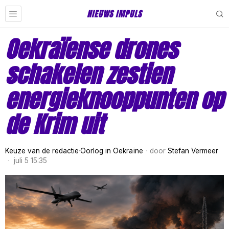
NIEUWS IMPULS
Oekraïense drones
schakelen zestien
energieknooppunten op
de Krim uit
Keuze van de redactie
·
Oorlog in Oekraïne
door
Stefan Vermeer
juli 5 15:35