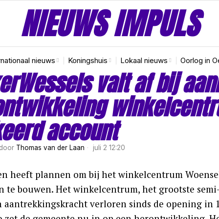
NIEUWS IMPULS
rnationaal nieuws
Koningshuis
Lokaal nieuws
Oorlog in O
erWessels valt af bij aa
ontwikkeling winkelcent
keerd account
door
Thomas van der Laan
juli 2 12:20
n heeft plannen om bij het winkelcentrum Woensel
 te bouwen. Het winkelcentrum, het grootste semi
jn aantrekkingskracht verloren sinds de opening in
o zet de gemeente nu in op een herontwikkeling. 