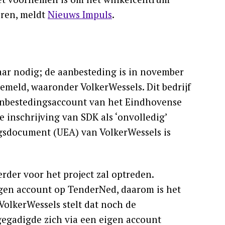
eren, meldt
Nieuws Impuls
.
laar nodig; de aanbesteding is in november
emeld, waaronder VolkerWessels. Dit bedrijf
 aanbestedingsaccount van het Eindhovense
 inschrijving van SDK als ‘onvolledig’
gsdocument (UEA) van VolkerWessels is
rder voor het project zal optreden.
gen account op TenderNed, daarom is het
olkerWessels stelt dat noch de
gegadigde zich via een eigen account