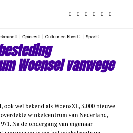
ekraïne
Opinies
Cultuur en Kunst
Sport
nbesteding
rum Woensel vanwege
, ook wel bekend als WoensXL, 3.000 nieuwe
-overdekte winkelcentrum van Nederland,
 1971. Na de ondergang van eigenaar
Het voornemen is om het winkelcentrum