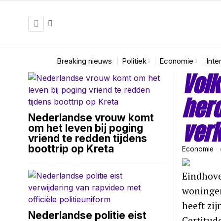
Breaking nieuws
Politiek
Economie
Inte
Volk
her
Nederlandse vrouw komt
ver
om het leven bij poging
vriend te redden tijdens
boottrip op Kreta
Economie
Eindhove
woningen
heeft zi
Nederlandse politie eist
Certitud